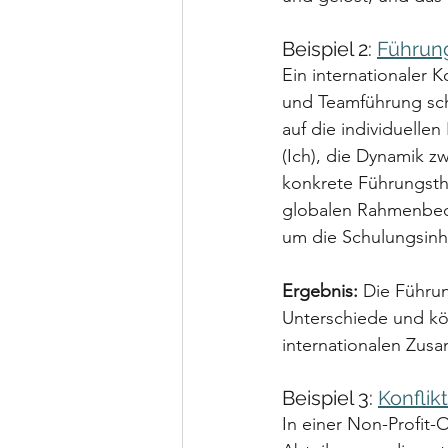
Beispiel 2: 
Führun
Ein internationaler 
und Teamführung sch
auf die individuelle
(Ich), die Dynamik z
konkrete Führungsth
globalen Rahmenbedi
um die Schulungsinh
Ergebnis:
 Die Führun
Unterschiede und kön
internationalen Zusa
Beispiel 3: 
Konflik
In einer Non-Profit