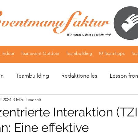
 Indoor
Teamevent Outdoor
Teambuilding
10 TeamTipps
Te
in
Teambuilding
Redaktionelles
Lesson fro
li 2024
3 Min. Lesezeit
10 Germany
Hochzeitsplaner
ntrierte Interaktion (TZI
: Eine effektive