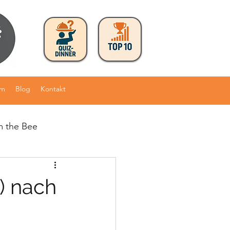
am
Blog
Kontakt
m the Bee
) nach