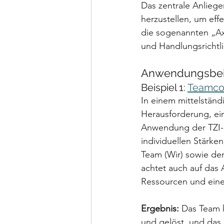
Das zentrale Anliege
herzustellen, um ef
die sogenannten „Ax
und Handlungsrichtli
Anwendungsbeis
Beispiel 1: 
Teamco
In einem mittelständ
Herausforderung, ei
Anwendung der TZI-
individuellen Stärk
Team (Wir) sowie der
achtet auch auf das 
Ressourcen und eine
Ergebnis:
 Das Team k
und gelöst, und das 