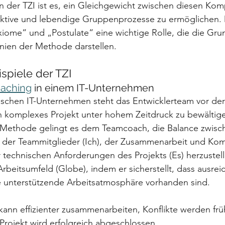
n der TZI ist es, ein Gleichgewicht zwischen diesen Ko
fektive und lebendige Gruppenprozesse zu ermöglichen. 
iome“ und „Postulate“ eine wichtige Rolle, die die G
nien der Methode darstellen.
piele der TZI
aching
 in einem IT-Unternehmen
ischen IT-Unternehmen steht das Entwicklerteam vor der
n komplexes Projekt unter hohem Zeitdruck zu bewältige
Methode gelingt es dem Teamcoach, die Balance zwisc
en der Teammitglieder (Ich), der Zusammenarbeit und Ko
 technischen Anforderungen des Projekts (Es) herzustel
Arbeitsumfeld (Globe), indem er sicherstellt, dass ausrei
 unterstützende Arbeitsatmosphäre vorhanden sind.
ann effizienter zusammenarbeiten, Konflikte werden früh
Projekt wird erfolgreich abgeschlossen.