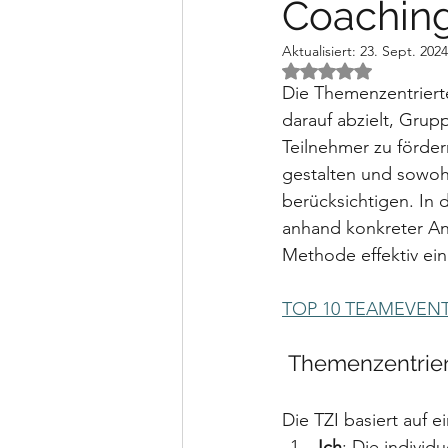
Coachin
Aktualisiert:
23. Sept. 2024
Mit NaN von 5 Ster
Die Themenzentrierte
darauf abzielt, Grup
Teilnehmer zu förder
gestalten und sowohl
berücksichtigen. In 
anhand konkreter An
Methode effektiv ei
TOP 10 TEAMEVEN
 Themenzentrier
Die TZI basiert auf
Ich
: Die indivi