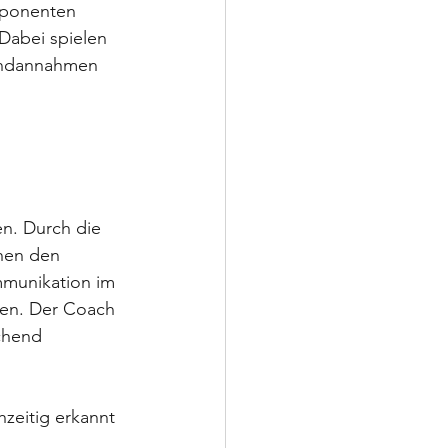
mponenten 
Dabei spielen 
rundannahmen 
 
n. Durch die 
hen den 
mmunikation im 
len. Der Coach 
chend 
zeitig erkannt 