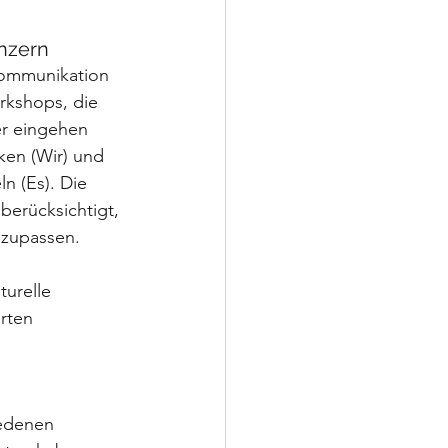
onzern
 Kommunikation 
rkshops, die 
er eingehen 
ken (Wir) und 
 (Es). Die 
erücksichtigt, 
nzupassen.
turelle 
rten 
edenen 