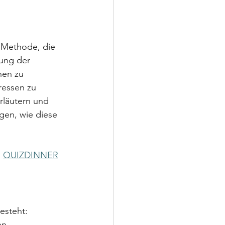
e Methode, die 
ung der 
nen zu 
ressen zu 
rläutern und 
en, wie diese 
QUIZDINNER
esteht:
en.