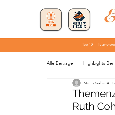
Top 10
Teamevent
Alle Beiträge
HighLights Berl
Marco Kerber
4. Ju
Workshopformate
TOP 
Themenze
Ruth Cohn