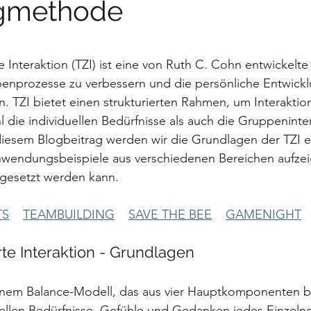
gmethode
nen bewertet.
 Interaktion (TZI) ist eine von Ruth C. Cohn entwickelt
penprozesse zu verbessern und die persönliche Entwickl
n. TZI bietet einen strukturierten Rahmen, um Interaktio
 die individuellen Bedürfnisse als auch die Gruppeninte
diesem Blogbeitrag werden wir die Grundlagen der TZI e
wendungsbeispiele aus verschiedenen Bereichen aufzeig
ngesetzt werden kann.
TS
TEAMBUILDING
SAVE THE BEE
GAMENIGHT
te Interaktion - Grundlagen
 einem Balance-Modell, das aus vier Hauptkomponenten b
duellen Bedürfnisse, Gefühle und Gedanken jedes Einzeln