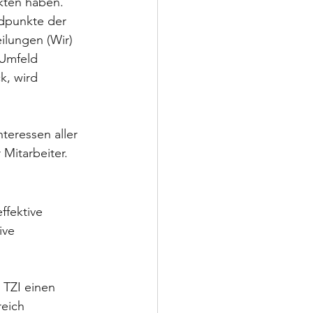
kten haben. 
dpunkte der 
ilungen (Wir) 
 Umfeld 
k, wird 
teressen aller 
Mitarbeiter.
ffektive 
ive 
TZI einen 
eich 