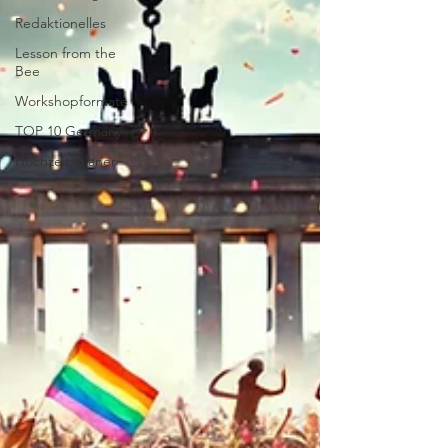
Redaktionelles
Lesson from the
Bee
Workshopformate
TOP 10 Germany
Hochzeitsplaner