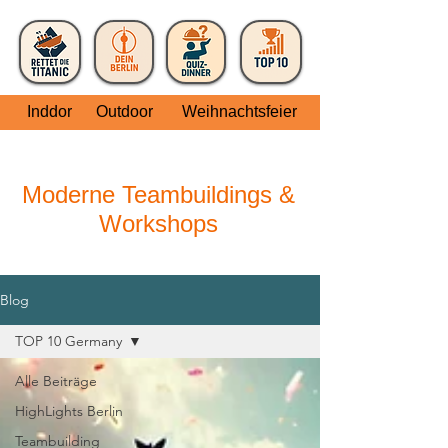
Inddor
Outdoor
Weihnachtsfeier
Moderne Teambuildings &
Workshops
Blog
TOP 10 Germany
Alle Beiträge
HighLights Berlin
Teambuilding