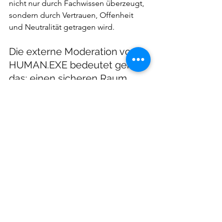
nicht nur durch Fachwissen überzeugt, 
sondern durch Vertrauen, Offenheit 
und Neutralität getragen wird.
Die externe Moderation von 
HUMAN.EXE bedeutet genau 
das: einen sicheren Raum 
schaffen, ohne blinde Flecken.
Neutralität heißt in diesem Kontext 
nicht, dass interne Stimmen oder 
Unternehmenswerte außen vor 
bleiben. Im Gegenteil: Führungskräfte, 
Leitbilder und bestehende Strategien 
sind ausdrücklich erwünscht und 
zentraler Bestandteil des Prozesses. 
Die Rolle der externen Leitung besteht 