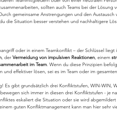
nderen Teammitgliedern oder von einer neutralen Perso
usammenarbeiten, sollten auch Teams bei der Lösung vo
Durch gemeinsame Anstrengungen und den Austausch 
du die Situation besser verstehen und nachhaltigere Lö
ngriff oder in einem Teamkonflikt – der Schlüssel liegt 
n
, der 
Vermeidung von impulsiven Reaktionen
, einem 
st
sammenarbeit im Team
. Wenn du diese Prinzipien befolg
en und effektiver lösen, sei es im Team oder im gesamt
! Es gibt grundsätzlich drei Konfliktstufen, WIN-WIN, 
 bewegen sich immer in diesen drei Konfliktstufen - je n
iktes eskaliert die Situation oder sie wird abgemildert
t einem guten Konfliktmanagement kann man hier sehr vi