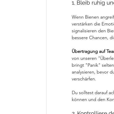
1. Bleib ruhig u
Wenn Bienen angreif
verstärken die Emot
signalisieren den Bie
bessere Chancen, di
Übertragung auf Te
von unseren "Überleb
bringt "Panik" selten
analysieren, bevor d
verschärfen. 
Du solltest darauf a
können und den Konf
2. Kontrolliere 