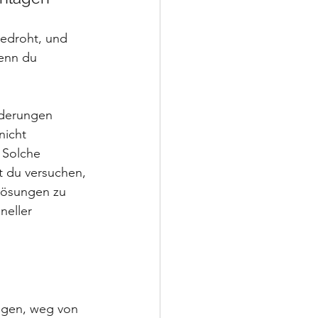
bedroht, und 
wenn du 
nderungen 
nicht 
 Solche 
st du versuchen, 
 Lösungen zu 
neller 
ingen, weg von 