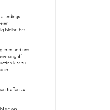
allerdings 
eien 
g bleibt, hat 
agieren und uns 
enenangriff 
uation klar zu 
noch 
en treffen zu 
chlagen