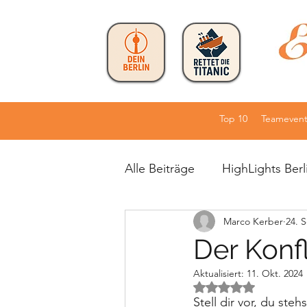
Top 10
Teamevent
Alle Beiträge
HighLights Berl
Marco Kerber
24. 
Workshopformate
TOP 
Der Konf
Aktualisiert:
11. Okt. 2024
Mit NaN von 5 Ster
Stell dir vor, du ste