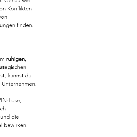
n. Genau wie 
n Konflikten 
von 
sungen finden.
im 
ruhigen, 
rategischen 
st, kannst du 
en Unternehmen.
WIN-Lose, 
ach 
 und die 
el bewirken.