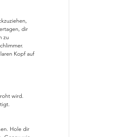
ückzuziehen, 
rtagen, dir 
m zu 
chlimmer. 
laren Kopf auf 
roht wird. 
igt. 
en. Hole dir 