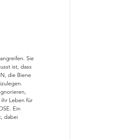
angreifen. Sie 
sst ist, dass 
IN, die Biene 
izulegen. 
ignorieren, 
ihr Leben für 
LOSE. Ein 
, dabei 