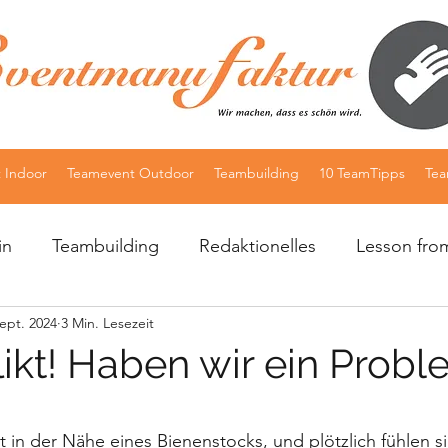
 Indoor
Teamevent Outdoor
Teambuilding
10 TeamTipps
Te
in
Teambuilding
Redaktionelles
Lesson fro
Sept. 2024
3 Min. Lesezeit
10 Germany
Hochzeitsplaner
likt! Haben wir ein Prob
nen bewertet.
hst in der Nähe eines Bienenstocks, und plötzlich fühlen s