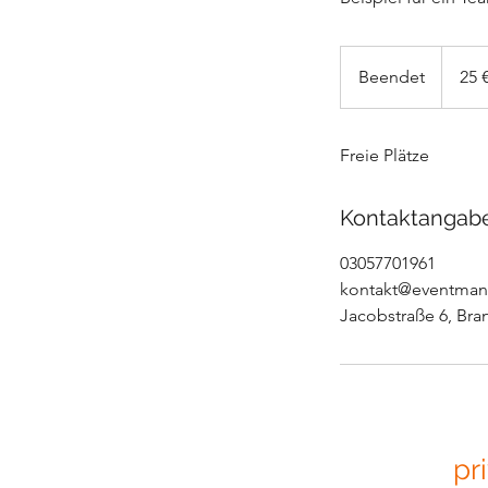
25
Euro
Beendet
B
25 
e
e
Freie Plätze
n
d
e
Kontaktangab
t
03057701961
kontakt@eventmanu
Jacobstraße 6, Br
pr