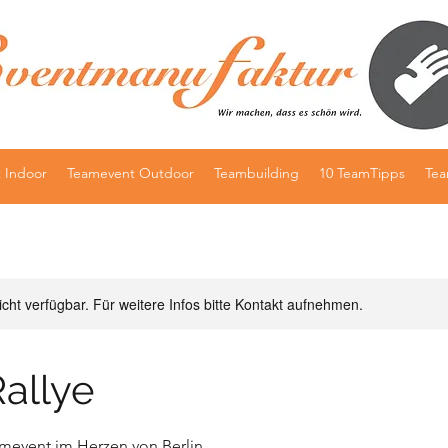
 Indoor
Teamevent Outdoor
Teambuilding
10 TeamTipps
Te
nicht verfügbar. Für weitere Infos bitte Kontakt aufnehmen.
Rallye
amevent im Herzen von Berlin.