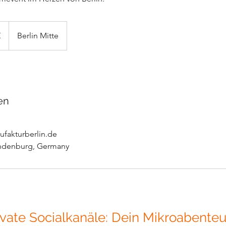
€
Berlin Mitte
en
fakturberlin.de
andenburg, Germany
ivate Socialkanäle: Dein Mikroabente