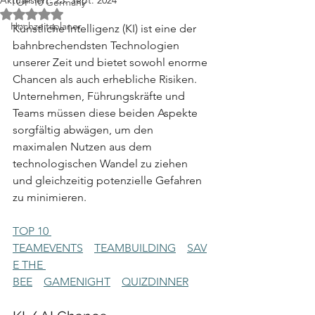
Aktualisiert:
23. Sept. 2024
TOP 10 Germany
Mit NaN von 5 Sternen bewertet.
Hochzeitsplaner
Künstliche Intelligenz (KI) ist eine der 
bahnbrechendsten Technologien 
unserer Zeit und bietet sowohl enorme 
Chancen als auch erhebliche Risiken. 
Unternehmen, Führungskräfte und 
Teams müssen diese beiden Aspekte 
sorgfältig abwägen, um den 
maximalen Nutzen aus dem 
technologischen Wandel zu ziehen 
und gleichzeitig potenzielle Gefahren 
zu minimieren.
TOP 10 
TEAMEVENTS
TEAMBUILDING
SAV
E THE 
BEE
GAMENIGHT
QUIZDINNER